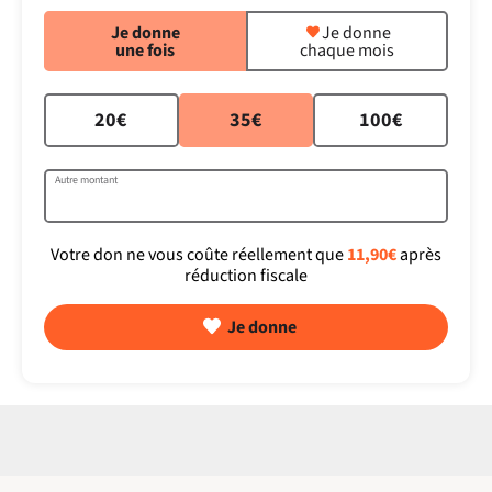
Je donne
Je donne
une fois
chaque mois
20€
35€
100€
Autre montant
Votre don ne vous coûte réellement que
11,90€
après
réduction fiscale
Je donne