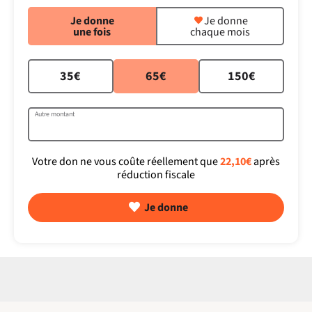
Je donne
Je donne
une fois
chaque mois
35€
65€
150€
Autre montant
Votre don ne vous coûte réellement que
22,10€
après
réduction fiscale
Je donne