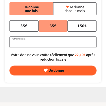
Je donne
Je donne
une fois
chaque mois
35€
65€
150€
Autre montant
Votre don ne vous coûte réellement que
22,10€
après
réduction fiscale
Je donne