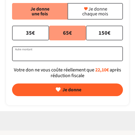
Je donne
Je donne
une fois
chaque mois
35€
65€
150€
Autre montant
Votre don ne vous coûte réellement que
22,10€
après
réduction fiscale
Je donne