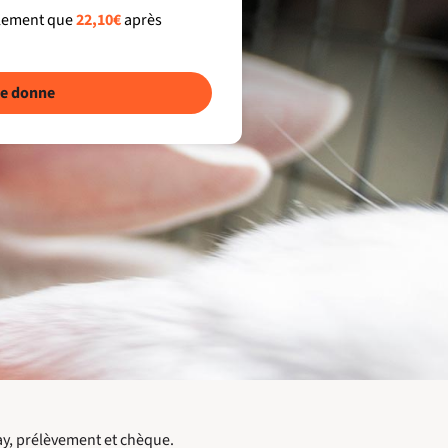
llement que
22,10€
après
e donne
ay, prélèvement et chèque.