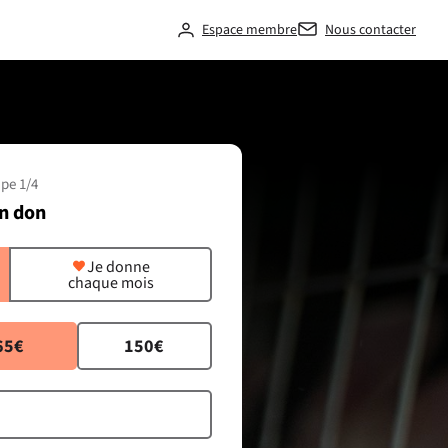
Espace membre
Nous contacter
pe 1/4
n don
Je donne
chaque mois
65€
150€