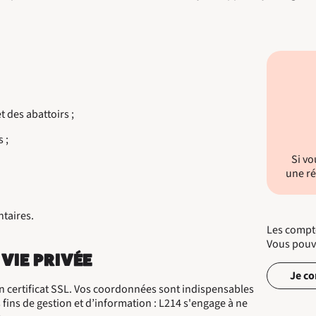
t des abattoirs ;
 ;
Si vo
une ré
ntaires.
Les compte
Vous pouve
 VIE PRIVÉE
Je co
n certificat SSL. Vos coordonnées sont indispensables
s fins de gestion et d’information : L214 s'engage à ne