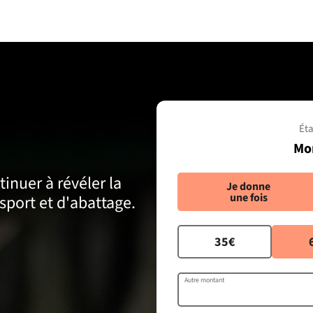
Éta
Mo
inuer à révéler la
Je donne
une fois
nsport et d'abattage.
35€
Autre montant