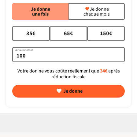
Je donne
Je donne
une fois
chaque mois
35€
65€
150€
Autre montant
Votre don ne vous coûte réellement que
34€
après
réduction fiscale
Je donne