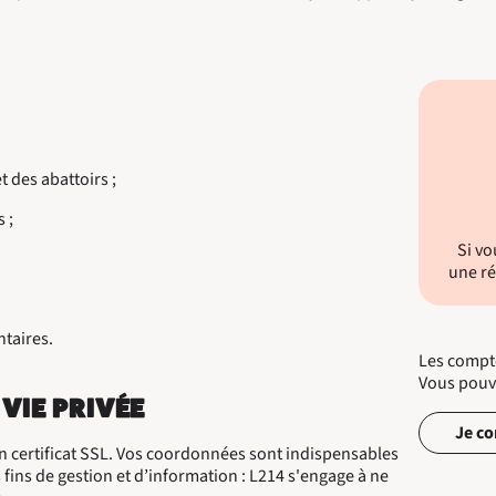
t des abattoirs ;
 ;
Si vo
une ré
ntaires.
Les compte
Vous pouve
 VIE PRIVÉE
Je co
n certificat SSL. Vos coordonnées sont indispensables
s fins de gestion et d’information : L214 s'engage à ne