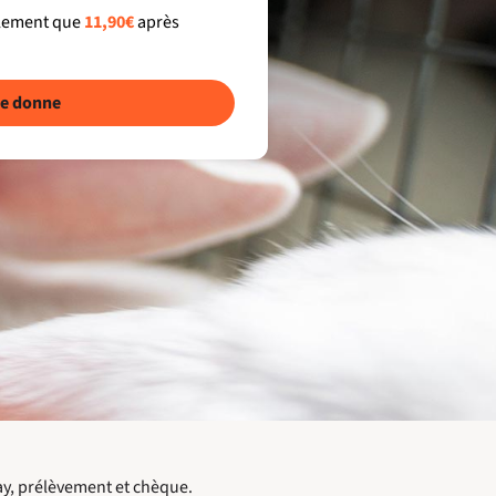
llement que
11,90€
après
e donne
ay, prélèvement et chèque.