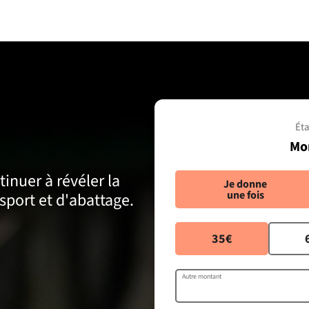
Éta
Mo
inuer à révéler la
Je donne
une fois
nsport et d'abattage.
35€
Autre montant