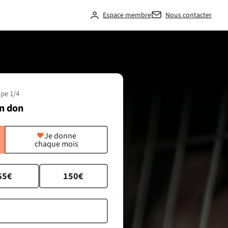
Espace membre
Nous contacter
pe 1/4
n don
Je donne
chaque mois
65€
150€